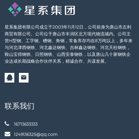
星系集团有限公司成立于2003年11月12日，公司前身为唐山市左利
商贸有限公司。公司位于唐山市丰润区北方现代物流城内。公司主
营H型钢、工字钢、槽钢、角钢，常备库存均在8万吨以上，多年来
与河北津西钢铁、河北鑫达钢铁、吉林鑫达钢铁、河北天柱钢铁，
鞍山宝得钢铁、日照钢铁、山西安泰钢铁，以及唐山几十家钢铁企
业达成长期战略合作伙伴关系，精诚合作、共谋发展。
联系我们
16713633333
1249136325@qq.com