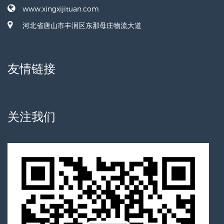
www.xingxijituan.com
河北省唐山市丰润区东那母庄物流大道
友情链接
关注我们