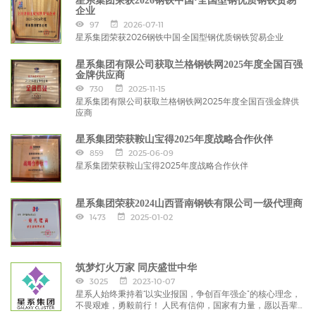
星系集团荣获2026钢铁中国·全国型钢优质钢铁贸易
企业
97
2026-07-11
星系集团荣获2026钢铁中国·全国型钢优质钢铁贸易企业
星系集团有限公司获取兰格钢铁网2025年度全国百强
金牌供应商
730
2025-11-15
星系集团有限公司获取兰格钢铁网2025年度全国百强金牌供
应商
星系集团荣获鞍山宝得2025年度战略合作伙伴
859
2025-06-09
星系集团荣获鞍山宝得2025年度战略合作伙伴
星系集团荣获2024山西晋南钢铁有限公司一级代理商
1473
2025-01-02
筑梦灯火万家 同庆盛世中华
3025
2023-10-07
星系人始终秉持着“以实业报国，争创百年强企”的核心理念，
不畏艰难，勇毅前行！ 人民有信仰，国家有力量，愿以吾辈