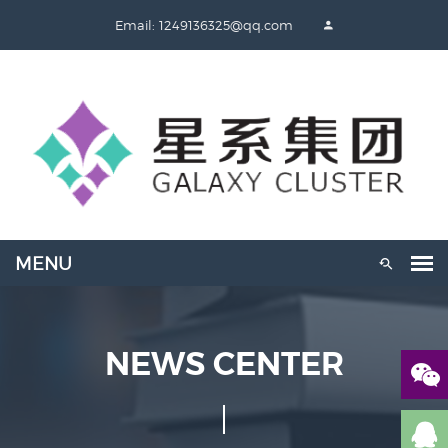
Email: 1249136325@qq.com
NEWS CENTER